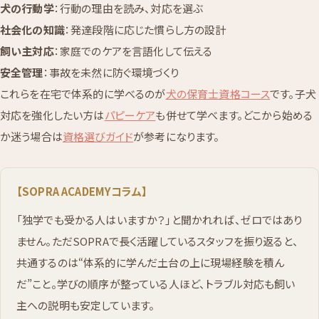
犬の行動学
：行動の理由を読み、対応を選ぶ
社会化の知識
：発達段階に応じた慣らし方の設計
飼い主対応
：家庭でのケアを言語化して伝える
安全管理
：事故を未然に防ぐ環境づくり
これらを在宅で体系的に学べるのが
犬の保育士資格コース
です。子犬
対応を強化したい方は
パピーケア
も併せて学べます。どこから始める
か迷う場合は
資格選びガイド
が参考になります。
【SOPRA ACADEMYコラム】
「独学でも受かる人はいますか？」と聞かれれば、ゼロではあり
ません。ただSOPRAで長く活躍しているスタッフを振り返ると、
共通するのは“体系的に学んだ土台の上に現場経験を積ん
だ”こと。学びの順序が整っている人ほど、トラブル対応も飼い
主への説明も安定しています。