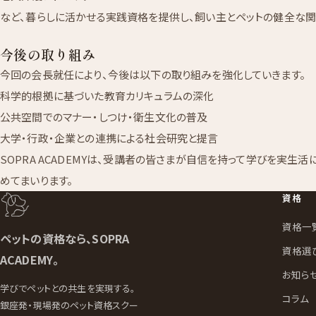
など、暮らしに活かせる実践資格を提供し、飼い主とペットの健全な関
今後の取り組み
今回の会長就任により、今後は以下の取り組みを強化していきます。
科学的根拠に基づいた教育カリキュラムの深化
公共空間でのマナー・しつけ・衛生文化の普及
大学・行政・企業との連携による社会研究と提言
SOPRA ACADEMYは、受講者の皆さまが自信を持って学びを実生
めてまいります。
資格
資格一
ペットの資格なら、SOPRA
資格選
ACADEMY。
お知ら
学びでペットとの共生を実現する。
コラム
銀座発・現場発のペット資格スクー